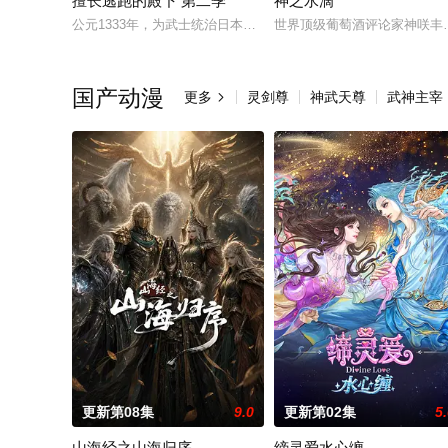
擅长逃跑的殿下 第二季
神之水滴
公元1333年，为武士统治日本奠定基石的镰仓幕府，因其所信任
世界顶级葡萄酒评论家神咲丰
国产动漫
更多
灵剑尊
神武天尊
武神主宰

更新第08集
9.0
更新第02集
5
山海经之山海归序
缔灵爱水心缠