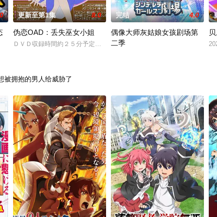
.0
更新至第1集
8.0
完结
4.0
态
伪恋OAD：丢失巫女小姐
偶像大师灰姑娘女孩剧场第
贝
二季
n
ＤＶＤ収録時間約２５分予定（原作エピソード２話収録） ＪＣ第７巻
20
bsp;陈岛来到浩元大陆，发现自己竟是个零
好评配信中的偶像培育游戏「偶像大师
想被拥抱的男人给威胁了