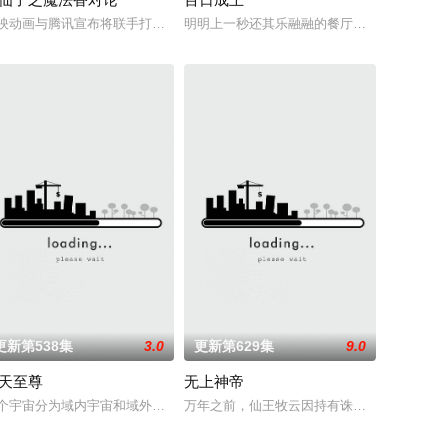
繁星坠落的荒漠，
成为肩负责任的'大姐姐'，而乔治从集万千宠爱
映动画与腾讯宣布将联手打造『花仙子』全新动画 新作将继承经典、结合潮流
明明上一秒还其乐融融的餐厅，下一秒竟然血
更新第538集
3.0
更新第629集
9.0
天至尊
无上神帝
主率! 天蚕土
角孟川自小立下为母复仇的誓言，以镜湖道院为起点，
个宇宙分为域内宇宙和域外宇宙，两个宇宙彼此为敌，域外宇宙由天魔统治，
万年之前，仙王牧云因持有诛仙图而遭人暗算