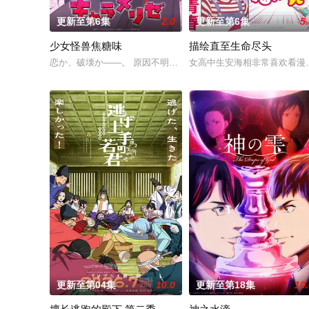
更新至第6集
2.0
更新至第6集
5
少女怪兽焦糖味
描绘直至生命尽头
恋か、破壊か――。 原因不明の病に悩まされている女子高生・
女高中生安海相非常喜欢看漫画
更新至第04集
10.0
更新至第18集
10