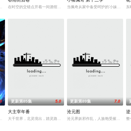
异境滋生侵蚀神魂、扰乱秩
陷入混乱。混沌从深渊崛起，黑暗如潮水般吞噬大地……缔默
在时空的交错点开着一间酒馆——谷雨街后巷。 无论城市的角落，还是
当佩奇从家中备受呵护的'小妹妹'一跃
东
.0
更新第85集
5.0
更新第89集
7.0
大主宰年番
沧元图
逆
坡渡入佛门）、辽国女粉丝
存的世界，灵修一念动山河，武者徒手撕天地。星辰镇昔日天
大千世界，北灵境出，踏灵路，伐罗天，剑斩诛邪永定乾坤，万道争锋吾为
沧元界妖邪作乱，人族饱受摧残，主
整