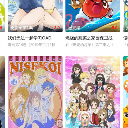
.0
更新至第1集
2.0
已完结
5.0
我们无法一起学习OAD
燃烧的蔬菜之家园保卫战
侵
坂（小野大辅 配音）一心做出令南春香（佐藤利奈 配音）
漫画第14卷（2019年11月1日发售）的动画BD同捆版收录时长25分的OA
在《燃烧的蔬菜》第二季之《家园保卫
『
菜头等人一起参加了海神缘