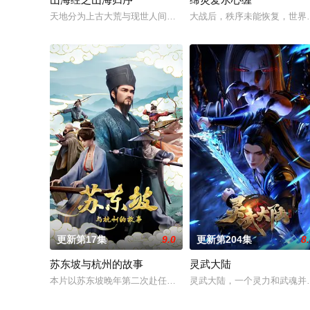
天地分为上古大荒与现世人间两界，由太极壁垒相隔，域外虚无
大战后，秩序未能恢复，世界
更新第17集
9.0
更新第204集
8
苏东坡与杭州的故事
灵武大陆
本片以苏东坡晚年第二次赴任杭州，与老友佛印（一心想将苏东
灵武大陆，一个灵力和武魂并