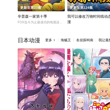
更新至第23集
7.0
更新至第124集
3
辛普森一家第十季
我可以修改万物时间线动
漫
FOX迄今为止最成功的电视连续剧。该剧最初是The Tracey Ullma
nbsp; nbsp; nbsp; n
日本动漫
更多
海贼王
名侦探柯南
我让最
