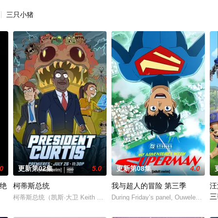
三只小猪
.0
更新第02集
5.0
更新第08集
4.0
个绝
柯蒂斯总统
我与超人的冒险 第三季
汪
三
弱的时间点遭遇袭击——
柯蒂斯总统（凯斯·大卫 Keith David 配音）及其古怪的幕僚团队将共同应
During Friday’s panel, Ouweleen also
的世界观，见证绝地武士崭新篇章。
《