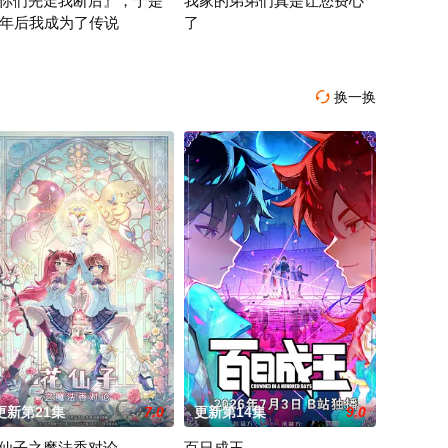
你们先走我断后』，于是
我家的弟弟们真是让您费心
0年后我成为了传说
了
因为缺乏伦理与卫生观念，不是把烟头往窗外乱丢，
而，与其他防御
对庞大的魔神大军，为了回避全灭危机，勒库对伙伴们说出「这边交给我，你
高一结束的春假，糸因为母亲再婚而搬家。 
换一换

更新第21集
7.0
更新第14集
9.0
仙子之魔法香对论
百日成王