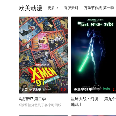
欧美动漫
更多
香肠派对
万圣节作战 第一季

更新至第8集
6.0
更新第08集
1
X战警97 第二季
星球大战：幻境 — 第九
地武士
X战警被分散到了各个时间线，从过去，到未来，而他们将在最脆
该剧延续《星球大战：幻境》