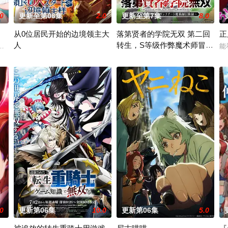
.0
更新至第06集
2.0
更新至第7集
8.0
从0位居民开始的边境领主大
落第贤者的学院无双 第二回
正
人
转生，S等级作弊魔术师冒险
赤石黒絵（クロエ）。
，尤其是 ☆野0 的《机器太与狸太》。国文老师手岛斥
能
记
因长期在战争中活跃，而被称为〝救国英雄〞的男人——迪亚斯。 他所
由绝望中转生的最强贤者，到400年
.0
更新第06集
10.0
更新第06集
5.0