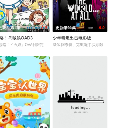
更新至第1集
2.0
更新第01集
9.0
略！乌贼娘OAD3
少年泰坦出击电影版
D。
战》中,海岛上的蔬菜,依然边过着和同伴生活,嬉
侵略！イカ娘』OVA付限定版17巻が9月8日に発売決定
威尔·阿奈特、克里斯汀·贝尔献声[少年泰坦出击电影版