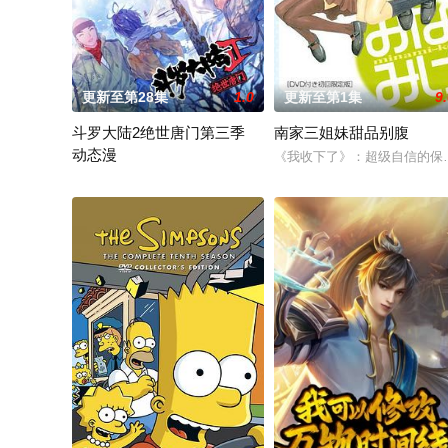
更新至第28集
1.0
更新至第1集
9
斗罗大陆2绝世唐门第三季
南家三姐妹甜品别腹
动态漫
《我收下了》：超级自信的保
霍雨浩结束交换生生活回到史莱克学院后，和贝贝、徐三石、和