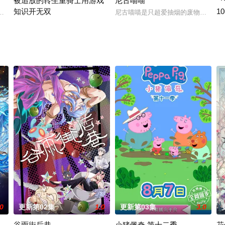
被追放的转生重骑士用游戏
尼古喵喵
『
知识开无双
1
的幕臣——足利尊氏的
多香去世以后，留下了价值20亿日圆的丰厚遗产和一封遗书
尼古喵喵是只超爱抽烟的废物兽人！ 
“重骑士”——那是一个以防御为主，吸引敌人攻击以保护队友的职业。然
面
.0
更新第02集
1.0
更新第03集
3.0
谷雨街后巷
小猪佩奇 第十二季
花