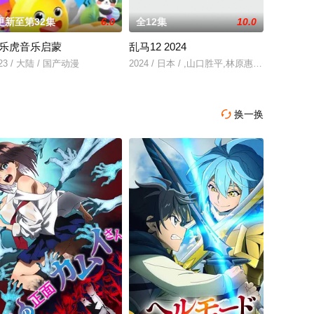
更新至第32集
6.0
全12集
10.0
乐虎音乐启蒙
乱马12 2024
５８話「フンシツ
23 / 大陆 / 国产动漫
2024 / 日本 / ,山口胜平,林原惠美,日高范
 灰姑娘女孩」，在本游戏内进行展开的「灰姑娘女
换一换
