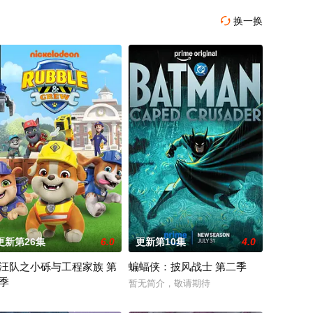
换一换

更新第26集
6.0
更新第10集
4.0
汪队之小砾与工程家族 第
蝙蝠侠：披风战士 第二季
季
 rev
暂无简介，敬请期待
汪汪队之小砾与工程家族第2季》是著名儿童动画系列《汪汪队立大功》的衍生