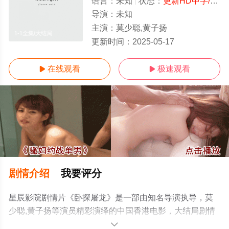
语言：
未知
状态：
更新HD中字/高清
导演：
未知
主演：
莫少聪,黄子扬
1-1全集/大结局
更新时间：
2025-05-17
在线观看
极速观看


剧情介绍
我要评分
星辰影院剧情片《卧探屠龙》是一部由知名导演执导，莫
少聪,黄子扬等演员精彩演绎的中国香港电影，大结局剧情
已揭晓（1-1全集），手机免费观看高清无删减完整版电影
