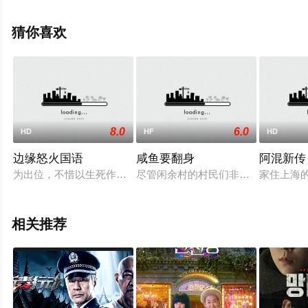
大全就上星辰电影院，更多相关信息可移步至豆瓣电影、
电视猫或剧情网等平台了解。
猜你喜欢
8.0
6.0
HD
HF
HD
边缘怒火国语
咸鱼要翻身
阿混新传
为出位，不惜以生死作赌注，谁知走上一条不归路。王文杰自幼
尽管闲余村的村民们非常努力，不过
家住上海
相关推荐