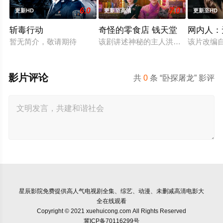
6.0
7.0
更新HD
更新至高清
更新至HD
斩毒行动
奇怪的零食店 钱天堂
网内人：
暂无简介，敬请期待
该剧讲述神秘的主人洪子卖能够实现
该片改编
影片评论
共
0
条 “卧探屠龙” 影评
星辰影院
免费提供高人气电视剧全集、综艺、动漫、未删减高清电影大
全在线观看
Copyright © 2021 xuehuicong.com All Rights Reserved
冀ICP备70116299号