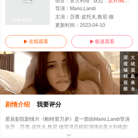
语言：
意大利语
状态：
正片/高清
- 
导演：
Mario,Landi
主演：
莎查·皮托夫,詹尼·德
1-1全集/大结局
更新时间：
2023-04-10
在线观看
极速观看


剧情介绍
我要评分
星辰影院剧情片《帕特里万岁》是一部由Mario,Landi导演
执导，莎查·皮托夫,詹尼·德等演员精彩演绎的意大利电影，
大结局剧情已揭晓（1-1全集），手机免费观看高清无删减
