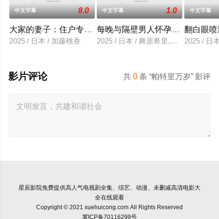
8.0
1.0
中文字幕
中文字幕
中文字幕
大家的妻子：住户专用洞口
每晚与隔壁男人怀孕性爱
翻白眼喷
2025 / 日本 / 加藤桃香
2025 / 日本 / 舞原希里,佐川金二
2025 / 
影片评论
共
0
条 “帕特里万岁” 影评
星辰影院
免费提供高人气电视剧全集、综艺、动漫、未删减高清电影大
全在线观看
Copyright © 2021 xuehuicong.com All Rights Reserved
冀ICP备70116299号