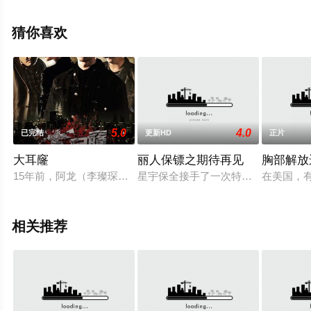
完整版电影大全就上星辰电影院，更多相关信息可移步至
豆瓣电影、电视猫或剧情网等平台了解。
猜你喜欢
5.0
4.0
已完结
更新HD
正片
大耳窿
丽人保镖之期待再见
胸部解放
15年前，阿龙（李璨琛饰）父因母亲珊姐（吕珊饰）烂赌向大耳
星宇保全接手了一次特殊的保护任务，
在美国，
相关推荐