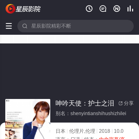






呻吟天使：护士之泪
分享

别名：shenyintianshihushizhilei
日本
伦理片,伦理
2018
10.0