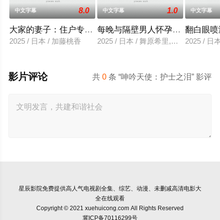
8.0
1.0
中文字幕
中文字幕
中文字幕
大家的妻子：住户专用洞口
每晚与隔壁男人怀孕性爱
翻白眼喷
2025 / 日本 / 加藤桃香
2025 / 日本 / 舞原希里,佐川金二
2025 / 
影片评论
共
0
条 “呻吟天使：护士之泪” 影评
星辰影院
免费提供高人气电视剧全集、综艺、动漫、未删减高清电影大
全在线观看
Copyright © 2021 xuehuicong.com All Rights Reserved
冀ICP备70116299号