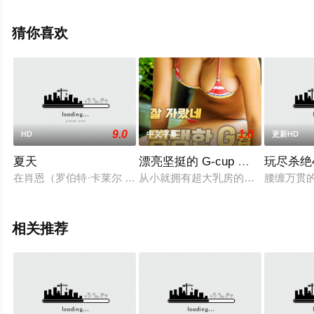
电影院，更多相关信息可移步至豆瓣电影、电视猫或剧情
网等平台了解。
猜你喜欢
9.0
1.0
HD
中文字幕
更新HD
夏天
漂亮坚挺的 G-cup 新秀乳房
玩尽杀绝
在肖恩（罗伯特·卡莱尔 Robert Carlyle 饰）和戴斯（斯蒂夫·艾
从小就拥有超大乳房的少女奈绪一直
腰缠万贯的
相关推荐