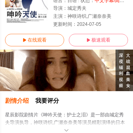
语言：
日语
状态：
中文字幕/高清
- 
导演：
城定秀夫
主演：
神咲诗织,广瀬奈奈美
中文字幕
更新时间：
2024-07-05
在线观看
极速观看


剧情介绍
我要评分
星辰影院剧情片《呻吟天使：护士之泪》是一部由城定秀
夫导演执导，神咲诗织,广瀬奈奈美等演员精彩演绎的日本
电影，手机免费观看高清无删减完整版电影大全就上星辰
