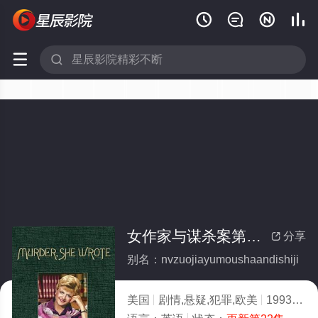






女作家与谋杀案第十季(全集)
分享

别名：nvzuojiayumoushaandishiji
美国
剧情,悬疑,犯罪,欧美
1993
9.0