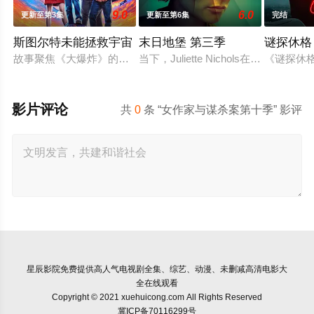
9.0
6.0
更新至第3集
更新至第6集
完结
斯图尔特未能拯救宇宙
末日地堡 第三季
谜探休格
故事聚焦《大爆炸》的漫画书老板斯图尔特·布鲁姆，他弄坏了一
当下，Juliette Nichols在被迫
《谜探休
影片评论
共
0
条 “女作家与谋杀案第十季” 影评
星辰影院
免费提供高人气电视剧全集、综艺、动漫、未删减高清电影大
全在线观看
Copyright © 2021 xuehuicong.com All Rights Reserved
冀ICP备70116299号