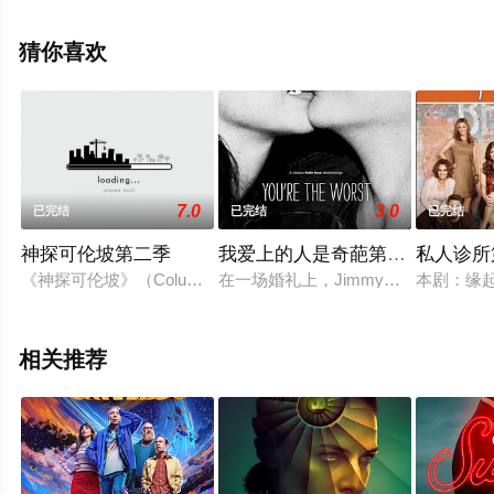
美国电视剧，大结局剧情已揭晓（1-21全集），手机免费
观看高清无删减完整版电视剧全集就上星辰电影院，更多
猜你喜欢
相关信息可移步至豆瓣电视剧、电视猫或剧情网等平台了
解。
7.0
3.0
已完结
已完结
已完结
神探可伦坡第二季
我爱上的人是奇葩第一季
私人诊所
《神探可伦坡》（Columbo）是一个有名的经典美国电视电影，由
在一场婚礼上，Jimmy（克里斯·吉尔 Ch
本剧：缘起
相关推荐