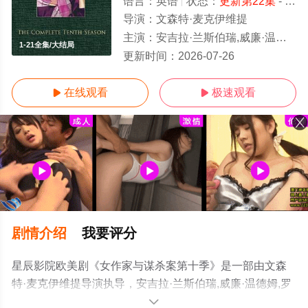
语言：
英语
状态：
更新第22集
- 免费在线观看
导演：
文森特·麦克伊维提
主演：
安吉拉·兰斯伯瑞,威廉·温德姆,罗恩·马萨克,路易斯·赫特哈姆,韦恩·
1-21全集/大结局
更新时间：
2026-07-26
在线观看
极速观看


剧情介绍
我要评分
星辰影院欧美剧《女作家与谋杀案第十季》是一部由文森
特·麦克伊维提导演执导，安吉拉·兰斯伯瑞,威廉·温德姆,罗
恩·马萨克,路易斯·赫特哈姆,韦恩·罗杰斯等演员精彩演绎的
