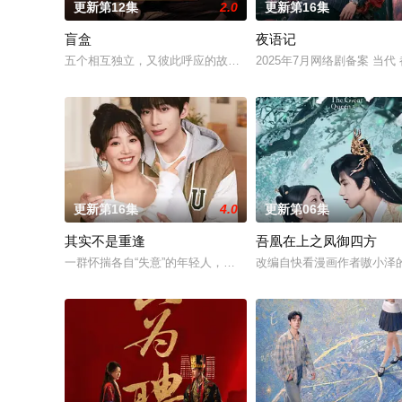
更新第12集
2.0
更新第16集
盲盒
夜语记
五个相互独立，又彼此呼应的故事——用一场精心策划的“夏令营
2025年7月网络剧备案 当
更新第16集
4.0
更新第06集
其实不是重逢
吾凰在上之凤御四方
一群怀揣各自“失意”的年轻人，在沿海小城南安相遇相知，他们
改编自快看漫画作者嗷小泽的