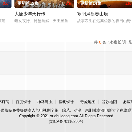
3.0
更新第12集
3.0
更新第14集
10.
大唐少年天行传
寒阳风起春山境
进士科三元及第入翰林院的
江逾白长大以后，林知夏忽然对他说：“江逾白，我喜欢你，哲
猫女夜行、琵琶自燃、天王显圣、少年失踪......长安怪事扎堆？少年
故事发生在远离尘嚣的春日山野
共
0
条 “永夜长明” 
S订阅
百度蜘蛛
神马爬虫
搜狗蜘蛛
奇虎地图
谷歌地图
必应
星辰影院
免费提供高人气电视剧全集、综艺、动漫、未删减高清电影大全在线观
Copyright © 2021 xuehuicong.com All Rights Reserved
冀ICP备70116299号