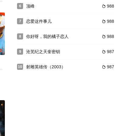
20天 播
视有限责任公司与北京国立常升有限责任公司联合制作的清
顶峰
988
6

恋爱这件事儿
988
7

你好呀，我的橘子恋人
988
8

0
沧芜纪之天奎密钥
987
9

射雕英雄传（2003）
987
10

心脏病的天才投资家沈
大雪山，风雪呼呼令人望而却步…偏偏在风雪之中，却有一