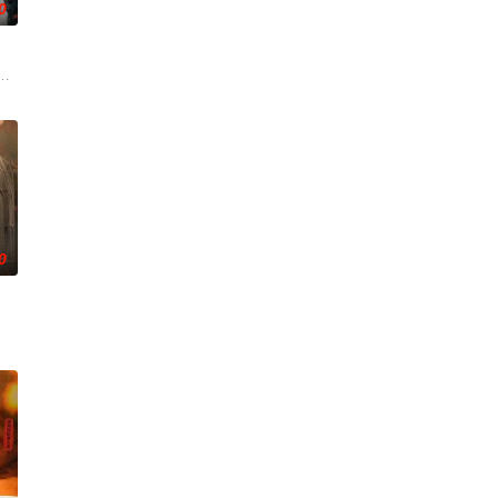
0
”的阴阳宅，江淮被
馆，本想低调扎纸维生，却因一具流血的新娘纸人卷入了一
0
术的支持下，通过