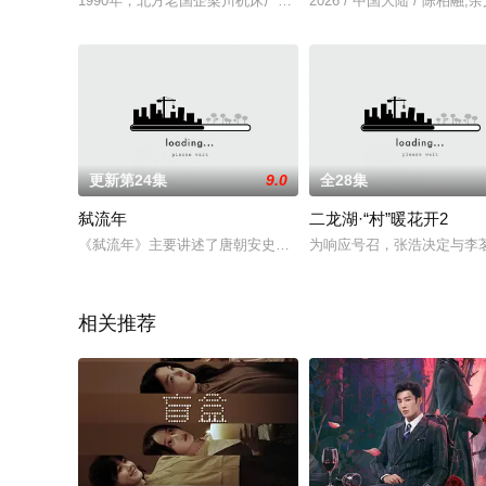
1990年，北方老国企梁川机床厂子弟江中石刚刚考上军校，突遭
2026 / 中国大陆 / 陈柏融
更新第24集
9.0
全28集
弑流年
二龙湖·“村”暖花开2
《弑流年》主要讲述了唐朝安史之乱时期一段快意恩仇、相爱相
为响应号召，张浩决定与李
相关推荐