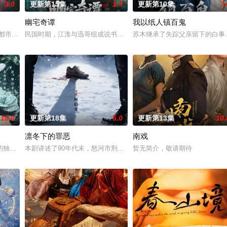
3.0
更新第15集
1.0
更新第10集
7.
幽宅奇谭
我以纸人镇百鬼
”完成复仇的受害者；临
代 都市 海南越酷文化传媒有限公司
民国时期，江淮与迅哥组成说书班子，偶遇“白天人住屋，晚上鬼占房
苏木继承了失踪父亲留下的白事
10.0
更新第18集
5.0
更新第13集
10.
凛冬下的罪恶
南戏
决心各展所长创办旅行社
独家连载漫画《吾凰在上》。 现代少女奚圆（姜贞羽 饰）
本剧讲述了90年代末，怒河市刑侦支队在无普及监控、无DNA鉴定技
暂无简介，敬请期待