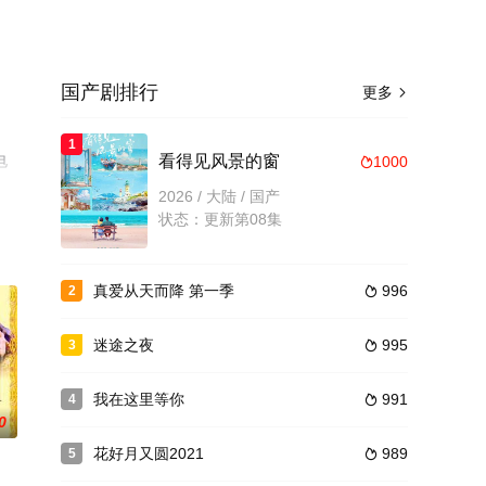
国产剧排行
更多

1
电
看得见风景的窗
1000

2026 / 大陆 / 国产
状态：更新第08集
真爱从天而降 第一季
996
2

迷途之夜
995
3

我在这里等你
991
4

0
花好月又圆2021
989
5
