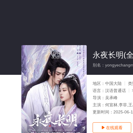
永夜长明(全
别名：yongyechangm
地区：
中国大陆
类
语言：
汉语普通话
导演：
吴承峰
主演：
何宣林,李菲,王
更新时间：
2025-06-
在线观看
