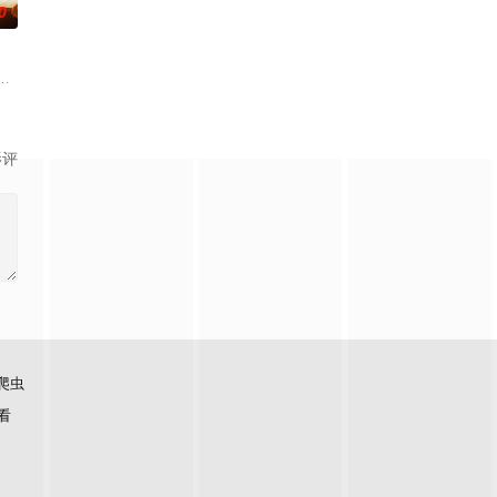
0
神探慕天行携
，两个孤独的人因机缘巧合相遇。一人背负过往伤痕，避世
影评
爬虫
看