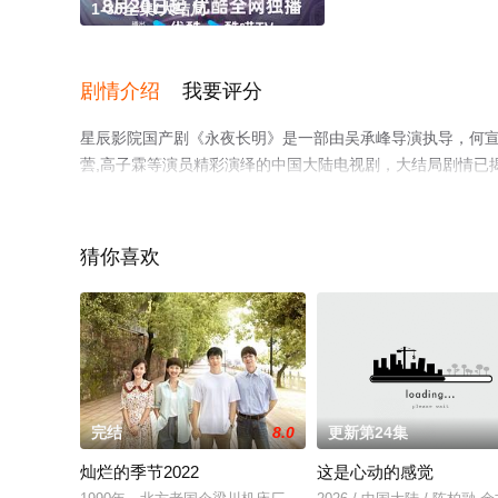
1-30全集/大结局
剧情介绍
我要评分
星辰影院国产剧《永夜长明》是一部由吴承峰导演执导，何宣林,李
蕓,高子霖等演员精彩演绎的中国大陆电视剧，大结局剧情已揭
影院，更多相关信息可移步至豆瓣电视剧、电视猫或剧情网
猜你喜欢
完结
8.0
更新第24集
灿烂的季节2022
这是心动的感觉