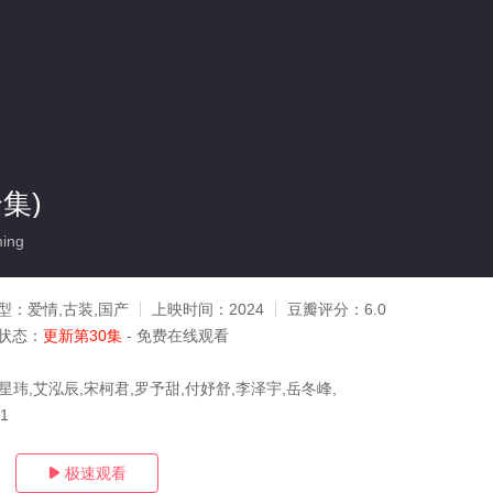
集)
ing
型：
爱情,古装,国产
上映时间：
2024
豆瓣评分：
6.0
状态：
更新第30集
- 免费在线观看
星玮,艾泓辰,宋柯君,罗予甜,付妤舒,李泽宇,岳冬峰,
11
极速观看
