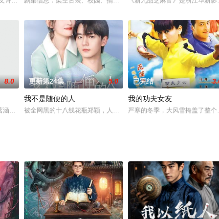
父亲经济犯罪问题牵连
,余文诗,邵欣,宋益凡,郑湘敏
剧集信息：架空古装、校园、搞笑 剧集规格：12分钟/20集 拍摄周期：
《新九品芝麻官》是浙江华新影
8.0
更新第24集
5.0
已完结
3.
我不是随便的人
我的功夫女友
杀的故事。一个复仇心切不
茗涵（郑舒环饰）共同投入新的二龙湖旅游开发事业中，谁知白
被全网黑的十八线花瓶郑颖，人生信条竟是随便活活？直到救了患有
严寒的冬季，大风雪掩盖了整个