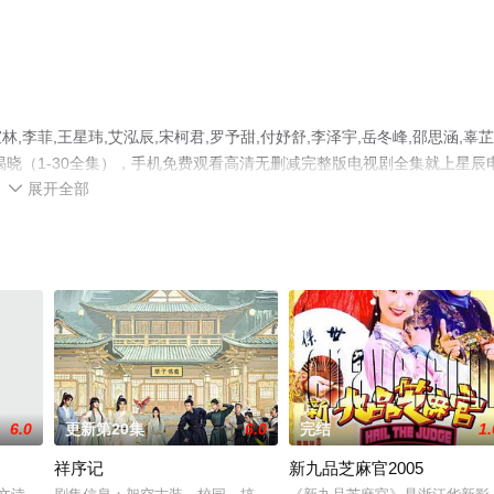
菲,王星玮,艾泓辰,宋柯君,罗予甜,付妤舒,李泽宇,岳冬峰,邵思涵,辜芷
晓（1-30全集），手机免费观看高清无删减完整版电视剧全集就上星辰
展开全部
等平台了解。

6.0
更新第20集
6.0
完结
1.
祥序记
新九品芝麻官2005