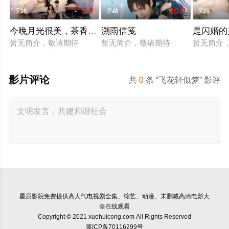
3.0
10.0
完结
完结
完结
今晚月光很美，茶香四溢
溯雨信笺
是闪婚的
暂无简介，敬请期待
暂无简介，敬请期待
暂无简介
影片评论
共
0
条 “飞花轻似梦” 影评
星辰影院
免费提供高人气电视剧全集、综艺、动漫、未删减高清电影大
全在线观看
Copyright © 2021 xuehuicong.com All Rights Reserved
冀ICP备70116299号