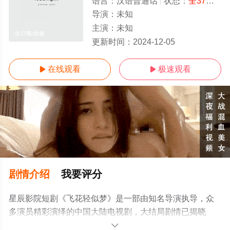
语言：
汉语普通话
状态：
全37集
- 
导演：
未知
主演：
未知
全37集/全集
更新时间：
2024-12-05
在线观看
极速观看


剧情介绍
我要评分
星辰影院短剧《飞花轻似梦》是一部由知名导演执导，众
多演员精彩演绎的中国大陆电视剧，大结局剧情已揭晓
（全37集），手机免费观看高清无删减完整版电视剧全集
