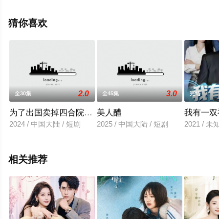
就上星辰电影院，更多相关信息可移步至豆瓣电视剧、电
视猫或剧情网等平台了解。
猜你喜欢
2.0
3.0
全30集
全45集
完结
为了出国卖掉四合院现在价值过亿你哭什么
美人醴
我有一双
2024 / 中国大陆 / 短剧
2025 / 中国大陆 / 短剧
2021 / 
相关推荐