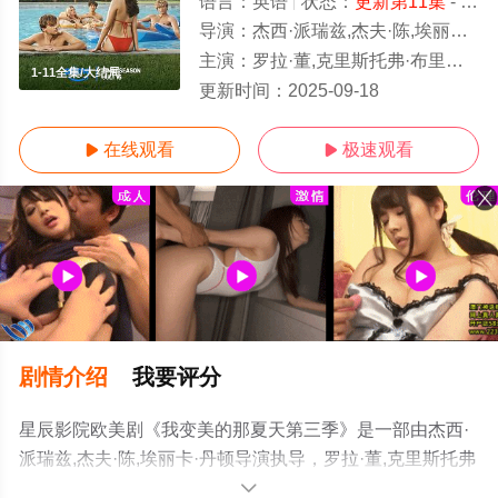
语言：
英语
状态：
更新第11集
- 免费在线观看
导演：
杰西·派瑞兹,杰夫·陈,埃丽卡·丹顿
主演：
罗拉·董,克里斯托弗·布里尼,加文·卡萨莱尼奥,杰基·钟,雷切尔·布兰
1-11全集/大结局
更新时间：
2025-09-18
在线观看
极速观看


剧情介绍
我要评分
星辰影院欧美剧《我变美的那夏天第三季》是一部由杰西·
派瑞兹,杰夫·陈,埃丽卡·丹顿导演执导，罗拉·董,克里斯托弗
·布里尼,加文·卡萨莱尼奥,杰基·钟,雷切尔·布兰卡德,肖恩·考
