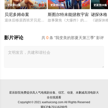
1.0
9.0
更新第02集
更新第03集
更新第08集
贝尼多姆命案
斯图尔特未能拯救宇宙
谜探休格
退休后移居西班牙贝尼多姆经营酒吧的英国前刑警，原以为能过
故事聚焦《大爆炸》的漫画书老板斯
《谜探休
影片评论
共
0
条 “我变美的那夏天第三季” 影评
星辰影院
免费提供高人气电视剧全集、综艺、动漫、未删减高清电影大
全在线观看
Copyright © 2021 xuehuicong.com All Rights Reserved
冀ICP备70116299号