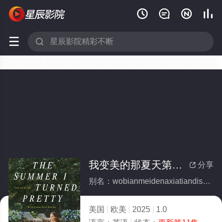






我变美的那夏天第三季(全集)
分享

别名：wobianmeidenaxiatiandisanji
美国
欧美
2025
1.0