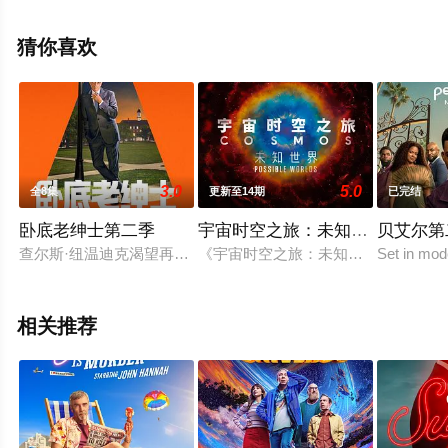
夫曼等演员精彩演绎的美国电视剧，大结局剧情已揭晓（1-
11全集），手机免费观看高清无删减完整版电视剧全集就
猜你喜欢
上星辰电影院，更多相关信息可移步至豆瓣电视剧、电视
猫或剧情网等平台了解。
3.0
5.0
全8集
更新至14期
已完结
卧底老绅士第二季
宇宙时空之旅：未知世界
贝艾尔第
查尔斯·纽温迪克渴望再接一桩卧底大案，他的机会终于到来：当
《宇宙时空之旅：未知世界》（Cosmos：Po
Set in mod
相关推荐