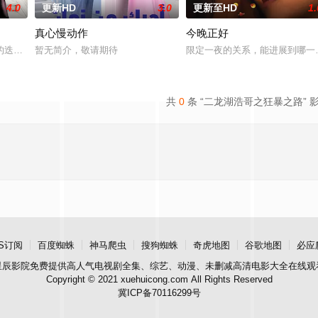
4.0
更新HD
3.0
更新至HD
1.
真心慢动作
今晚正好
迭代浪潮，当曾经指引潮流的时尚圣经《Runway》杂志
暂无简介，敬请期待
限定一夜的关系，能进展到哪一
共
0
条 “二龙湖浩哥之狂暴之路” 
S订阅
百度蜘蛛
神马爬虫
搜狗蜘蛛
奇虎地图
谷歌地图
必应
星辰影院
免费提供高人气电视剧全集、综艺、动漫、未删减高清电影大全在线观
Copyright © 2021 xuehuicong.com All Rights Reserved
冀ICP备70116299号