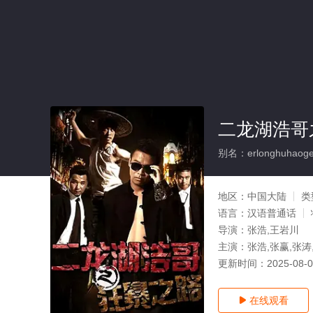
二龙湖浩哥
别名：erlonghuhaogez
地区：
中国大陆
类
语言：
汉语普通话
导演：
张浩,王岩川
主演：
张浩,张赢,张涛
更新时间：
2025-08-
在线观看
