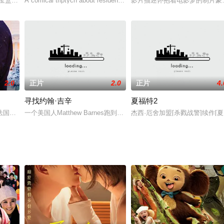
宝盒带回到五百年前，遇见紫霞仙子（朱茵 饰），被对方打
A comical triptych about residents in an
影片描述怀抱着电影梦的制片豪洨
2.0
正片
2.0
正片
4.
寻找约翰·吉辛
夏福特2
法国，打算在圣诞节前收购一个全球知名的香槟品牌。然而当她
一个美国人Matthew Barnes跑到英国来走马上任，负责接待他的John
杰西·厄舍加盟[杀戮战警]续作[夏福特