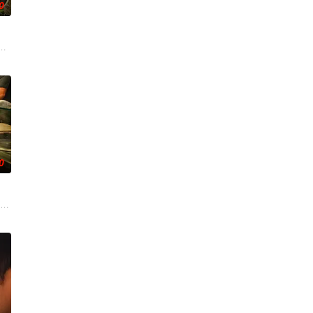
0
步步为营接近倔强
活的日子，在日常相处中，他展现出越来越强的独立意识，
0
中卷入了一场谋杀迷
纳 饰）和满怀浪漫情怀和希望的艾莉（莫妮卡·巴巴罗