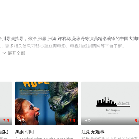
川导演执导，张浩,张赢,张涛,许君聪,苑琼丹等演员精彩演绎的中国大陆
院，更多相关信息可移步至豆瓣电影、电视猫或剧情网等平台了解。
展开全部

1.0
HD
1.0
HD
8.
版)
黑洞时间
江湖无难事