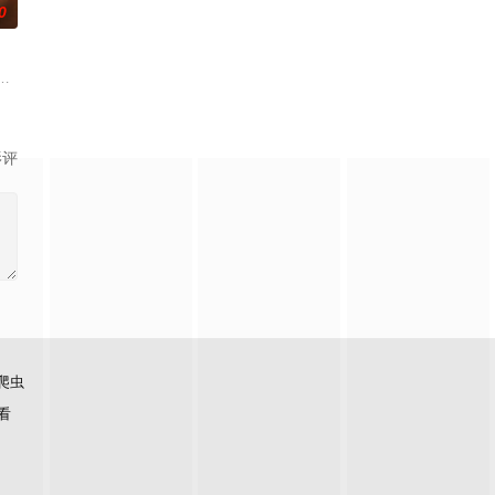
0
步？ 一段关系从见色起意开始，天亮之前却发现自己真心
影评
爬虫
看