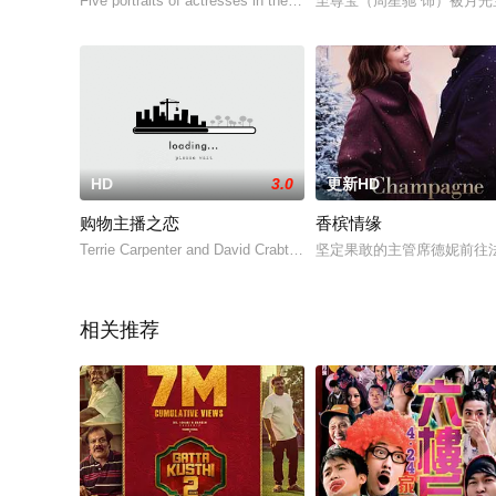
Five portraits of actresses in their &qu
至尊宝（周星驰 饰）被月光
HD
3.0
更新HD
购物主播之恋
香槟情缘
Terrie Carpenter and David Crabtree are
坚定果敢的主管席德妮前往
相关推荐