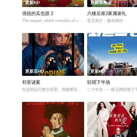
更新HD
3.0
更新至粤语
强扭的瓜也甜 2
六楼后座2家属谢礼
The sequel, which consists of consecutiv
暂无简介，敬请期待
更新至HD
9.0
更新HD
邻里谜案
狂唱下半场
在这部以巴黎为背景、致敬希区柯克的影片中，一位犯罪小说作
二十年前，一桩丑闻拆散了