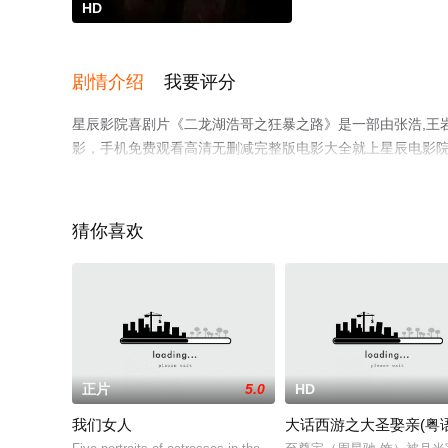
HD
剧情介绍
我要评分
星辰影院喜剧片《二龙湖浩哥之狂暴之路》是一部由张浩,王岩
影，手机免费观看高清无删减完整版电影大全就上星辰电影
猜你喜欢
正片
5.0
HD
我们女人
大话西游之大圣娶亲(粤语