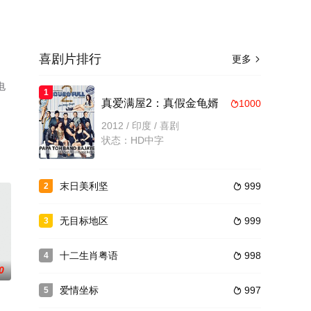
喜剧片排行
更多

电
1
真爱满屋2：真假金龟婿
1000

2012 / 印度 / 喜剧
状态：HD中字
末日美利坚
999
2

无目标地区
999
3

十二生肖粤语
998
4

0
爱情坐标
997
5
