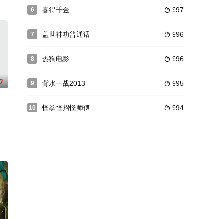
（邱泽 饰），和老友导演文西（黄迪扬 饰）合作10
喜得千金
997
6

盖世神功普通话
996
7

热狗电影
996
8

0
背水一战2013
995
9

怪拳怪招怪师傅
994
10

之子](Son of Shaft，暂译)，