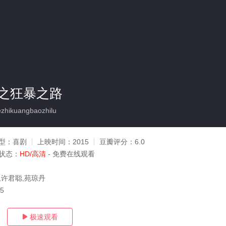
之狂暴之路
hikuangbaozhilu
型：
喜剧
上映时间：
2015
豆瓣评分：
6.0
状态：
HD/高清
- 免费在线观看
,许君聪,苑琼丹
05
极速观看
