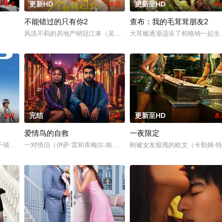
9.0
更新HD
6.0
更新至HD
4.
不能错过的只有你2
查布：我的毛茸茸朋友2
风流不羁的房地产销冠江来（吴翊歌 饰），为利益化身“深情画家”，
大耳猴逐渐适应了和格纳一起生
9.0
完结
1.0
更新至HD
8.
爱情鸟的自救
一夜限定
家和他的电影教授搭档陷入
千禧年初期当红的韩国流行三人团体。如今，三人为了一场仅有
一对情侣（伊萨·雷和库梅尔·南贾尼饰）正在互诉衷肠，结果被无意
刚被女友狠甩的欧文（卡勒姆·特