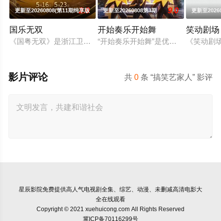
2.0
9.0
更新至20260808(第11期纯享版
更新至20260808第3期
更新至20260
国乐无双
开始奏乐开始舞
笑动剧场
《国粤无双》是浙江卫视、中央宣传部电影卫星频道联合推出的节
“开始奏乐开始舞”是优酷2026年即
《笑动剧场
影片评论
共
0
条 “搞笑艺家人” 影评
星辰影院
免费提供高人气电视剧全集、综艺、动漫、未删减高清电影大
全在线观看
Copyright © 2021 xuehuicong.com All Rights Reserved
冀ICP备70116299号