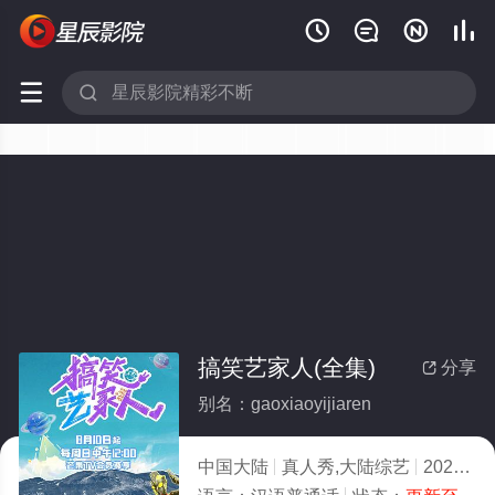






搞笑艺家人(全集)
分享

别名：gaoxiaoyijiaren
中国大陆
真人秀,大陆综艺
2025
3.