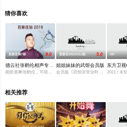
删减完整版综艺节目就上星辰电影院，更多相关信息可移
步至豆瓣综艺、电视猫或剧情网等平台了解。
猜你喜欢
9.0
5.0
更新至第7期
更新至20210311期
HD
德云社张鹤伦相声专场石家庄站2019
姐姐妹妹的武馆会员版
东方卫视
能歌善舞张鹤伦，可萌可暖郎鹤炎。《德云社张鹤伦相声专场石家庄
会员版《武馆非营业时间》是《姐姐
2021 / 
相关推荐