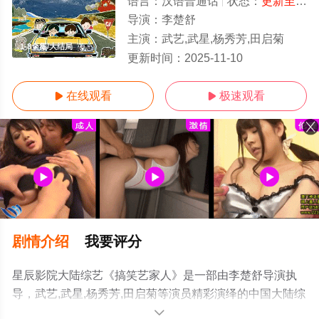
语言：
汉语普通话
状态：
更新至20251110期
导演：
李楚舒
主演：
武艺,武星,杨秀芳,田启菊
1-8全集/大结局
更新时间：
2025-11-10
在线观看
极速观看


剧情介绍
我要评分
星辰影院大陆综艺《搞笑艺家人》是一部由李楚舒导演执
导，武艺,武星,杨秀芳,田启菊等演员精彩演绎的中国大陆综
艺，大结局剧情已揭晓（1-8全集），手机免费观看高清无
