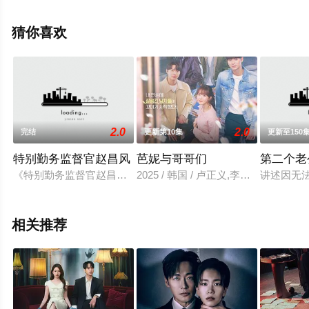
整版电视剧全集就上星辰电影院，更多相关信息可移步至
豆瓣电视剧、电视猫或剧情网等平台了解。
猜你喜欢
2.0
2.0
完结
更新第10集
更新至150
特别勤务监督官赵昌风
芭妮与哥哥们
第二个老
《特别勤务监督官赵昌风》是一部社会讽刺的黑色幽默喜剧，描
2025 / 韩国 / 卢正义,李彩玟,赵俊
讲述因无
相关推荐