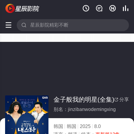






金子般我的明星(全集)
分享

别名：jinzibanwodemingxing
韩国
韩国
2025
8.0