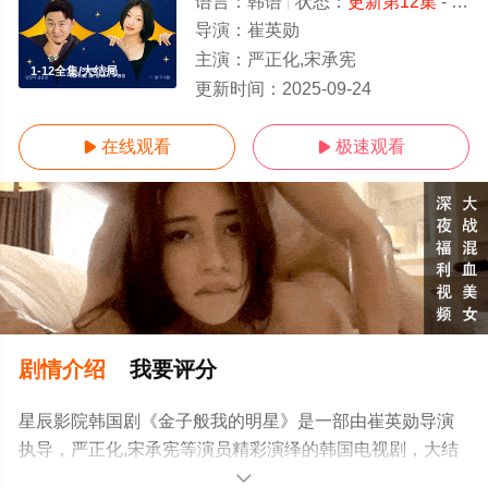
语言：
韩语
状态：
更新第12集
- 免费在线观看
导演：
崔英勋
主演：
严正化,宋承宪
1-12全集/大结局
更新时间：
2025-09-24
在线观看
极速观看


剧情介绍
我要评分
星辰影院韩国剧《金子般我的明星》是一部由崔英勋导演
执导，严正化,宋承宪等演员精彩演绎的韩国电视剧，大结
局剧情已揭晓（1-12全集），手机免费观看高清无删减完
