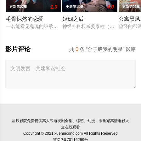
1.0
4.0
更新第07集
更新第11集
更新第09集
毛骨悚然的恋爱
婚姻之后
公寓黑风
一名能看见鬼魂的继承人与一名王牌检察官发现只要轻轻一碰，
神经外科权威姜泰柱（南宫珉 饰）因
曾经的帮
影片评论
共
0
条 “金子般我的明星” 影评
星辰影院
免费提供高人气电视剧全集、综艺、动漫、未删减高清电影大
全在线观看
Copyright © 2021 xuehuicong.com All Rights Reserved
冀ICP备70116299号