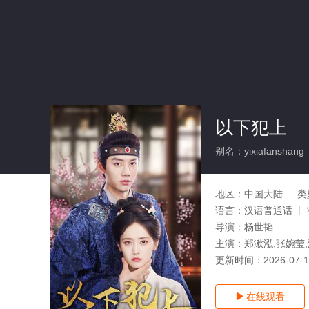
以下犯上
别名：yixiafanshang
地区：
中国大陆
类
语言：
汉语普通话
导演：
杨世韬
主演：
郑湫泓,张婉莹,
更新时间：
2026-07-
在线观看
