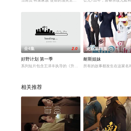
当肩负“榨菜家族”使命的顶尖主厨凌杨相亲遇上母胎solo的生物
公元712年，唐睿宗改元延
全4集
2.0
更新第18集
好野计划 第一季
耐斯姐妹
系列短片包含王泽丰执导的《升级》、赵鹤松执导的《无处不在
所有的故事都发生在这家名叫
相关推荐