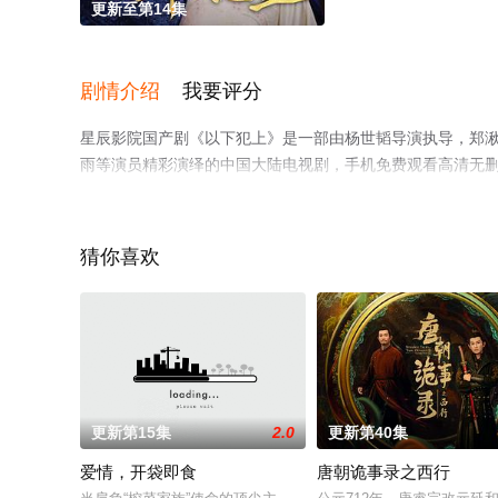
更新至第14集
剧情介绍
我要评分
星辰影院国产剧《以下犯上》是一部由杨世韬导演执导，郑湫泓,张
雨等演员精彩演绎的中国大陆电视剧，手机免费观看高清无
电视猫或剧情网等平台了解。
猜你喜欢
更新第15集
2.0
更新第40集
爱情，开袋即食
唐朝诡事录之西行