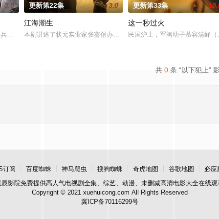
3.0
更新第22集
3.0
更新第33集
10.
江海潮生
这一秒过火
被父母忽视，在艰苦环境
步兵学院联合举办的小型军事演习中，郭子剑因不满演习流于
本剧讲述了状元实业家张謇创办大生企业，实业报国的故事。甲午战
民国沪上，军阀幼子慕容清峄（
共
0
条 “以下犯上” 
S订阅
百度蜘蛛
神马爬虫
搜狗蜘蛛
奇虎地图
谷歌地图
必应
星辰影院
免费提供高人气电视剧全集、综艺、动漫、未删减高清电影大全在线观
Copyright © 2021 xuehuicong.com All Rights Reserved
冀ICP备70116299号