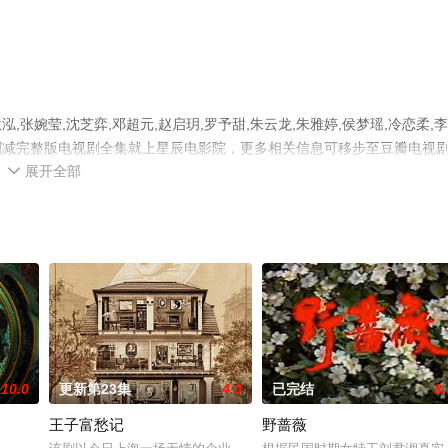
婉莹,沈芝弈,邓超元,赵启玥,罗予甜,朱云龙,朱雅婷,侯梦瑶,冷恋柔,
删减完整版电视剧全集就上星辰电影院，更多相关信息可移步至豆瓣电视
展开全部

10.0
更新第23集
4.0
已完结
8.
王子富愁记
野蔷薇