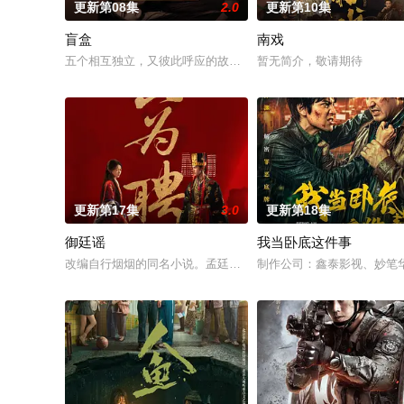
更新第08集
2.0
更新第10集
盲盒
南戏
五个相互独立，又彼此呼应的故事——用一场精心策划的“夏令营
暂无简介，敬请期待
更新第17集
3.0
更新第18集
御廷谣
我当卧底这件事
改编自行烟烟的同名小说。孟廷辉，大平王朝有史以来个以女子
制作公司：鑫泰影视、妙笔华章