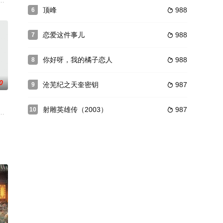
洋房中发生的一系列爆
故事改编，赵英饰刘君湘。第一集 针锋相对第二集第三集
顶峰
988
6

恋爱这件事儿
988
7

你好呀，我的橘子恋人
988
8

0
沧芜纪之天奎密钥
987
9

射雕英雄传（2003）
987
10

值得付出真爱！一场
缠客户千刀斩的管文，在33岁生日前夕遭遇职场后浪的埋