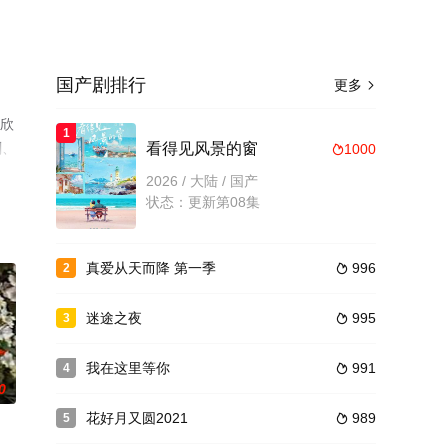
国产剧排行
更多

李欣
1
剧、
看得见风景的窗
1000

2026 / 大陆 / 国产
状态：更新第08集
真爱从天而降 第一季
996
2

迷途之夜
995
3

我在这里等你
991
4

0
花好月又圆2021
989
5
