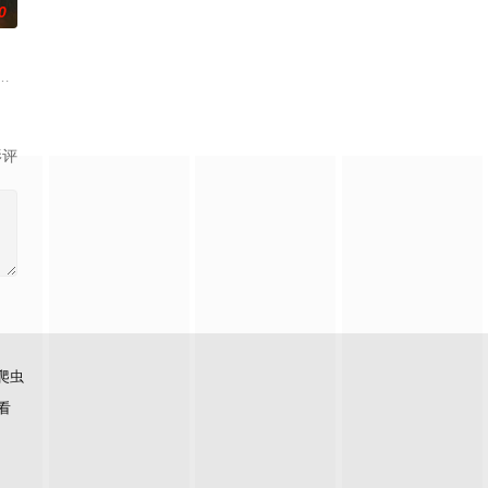
0
争后，国家蒙羞，张謇
张凌赫 饰）因被抱错而受尽养父虐待，少年出逃时被任素
影评
爬虫
看