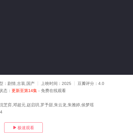
型：
剧情,古装,国产
上映时间：
2025
豆瓣评分：
4.0
状态：
更新至第14集
- 免费在线观看
沈芝弈,邓超元,赵启玥,罗予甜,朱云龙,朱雅婷,侯梦瑶
14
极速观看
