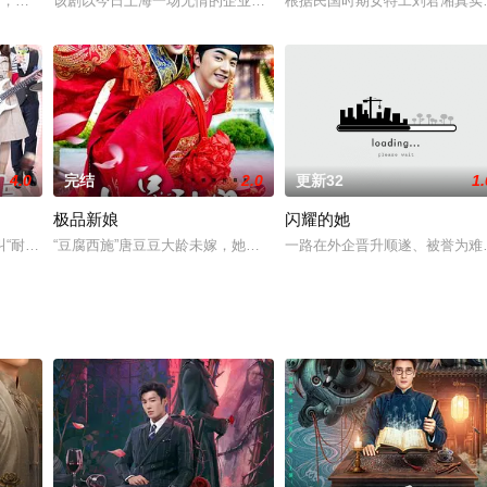
学女博士谢与非，本
和，大唐依旧繁盛寰宇，但繁华之下依然危机四伏、山雨欲来
该剧以今日上海一场无情的企业之争为背景，讲述了在上公馆这座老
根据民国时期女特工刘君湘真实
4.0
完结
2.0
更新32
1.
极品新娘
闪耀的她
》、姜晓通执导的《劫日礼
“耐斯”的酒吧里，耐斯酒吧有一个非常霸气毒舌的女老板窦
“豆腐西施”唐豆豆大龄未嫁，她坚信只有识她懂她爱她的一品郎君才
一路在外企晋升顺遂、被誉为难