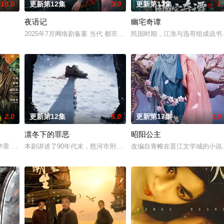
10.0
更新第12集
3.0
更新第13集
1.
夜语记
幽宅奇谭
”完成复仇的受害者；临
2025年7月网络剧备案 当代 都市 海南越酷文化传媒有限公司
民国时期，江淮与迅哥组成说书
2.0
更新第12集
5.0
更新第17集
10.
凛冬下的罪恶
昭阳公主
进士科三元及第入翰林院的
 题材：警匪、反诈 规格：15分钟X24集 拍摄地点
本剧讲述了90年代末，怒河市刑侦支队在无普及监控、无DNA鉴定技
改编自青帷在晋江文学城的小说