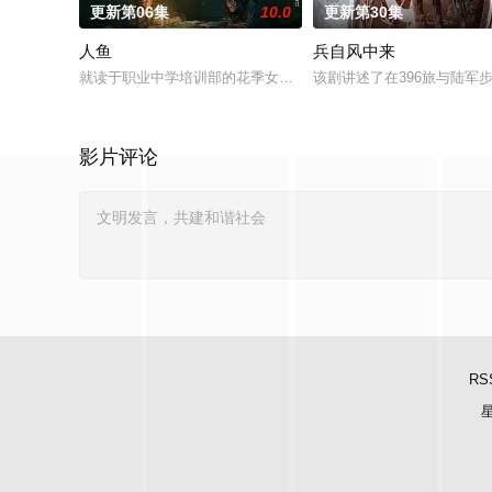
更新第06集
10.0
更新第30集
人鱼
兵自风中来
就读于职业中学培训部的花季女生苏琳（黄杨钿甜 饰），虽自小
该剧讲述了在396旅与陆军
影片评论
RS