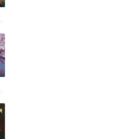
0
班子，偶遇“白天人住屋，晚上鬼占房”的阴阳宅，江淮被
0
术的支持下，通过
《平阳公主》。