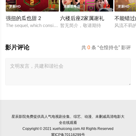
3.0
9.0
更新HD
更新至粤语
更新HD
强扭的瓜也甜 2
六楼后座2家属谢礼
不能错过
The sequel, which consists of consecutiv
暂无简介，敬请期待
风流不羁
影片评论
共
0
条 “仓惶持仓” 影评
星辰影院
免费提供高人气电视剧全集、综艺、动漫、未删减高清电影大
全在线观看
Copyright © 2021 xuehuicong.com All Rights Reserved
冀ICP备70116299号