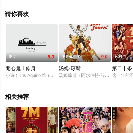
影大全就上星辰电影院，更多相关信息可移步至豆瓣电
影、电视猫或剧情网等平台了解。
猜你喜欢
6.0
9.0
正片
更新HD中字
HD中字
開心鬼上錯身
汤姆·琼斯
第二十条
小诗 ( Kris Aquino 饰 )养有一只可爱的大狗Magic，Magic
汤姆琼斯（阿尔伯特·芬尼 Albert F
这一年的
相关推荐