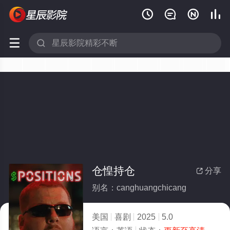






仓惶持仓
分享

别名：canghuangchicang
美国
喜剧
2025
5.0