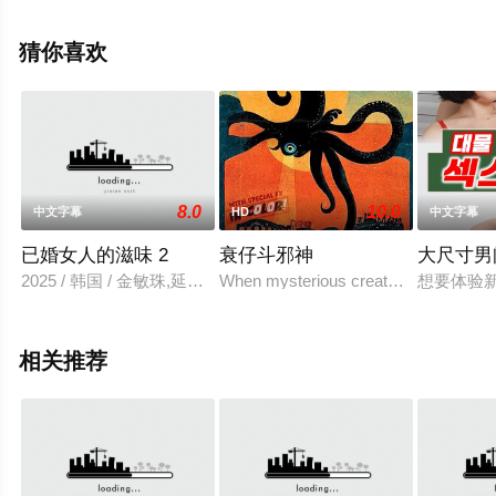
辰电影院，更多相关信息可移步至豆瓣电影、电视猫或剧
情网等平台了解。
猜你喜欢
8.0
10.0
中文字幕
HD
中文字幕
已婚女人的滋味 2
衰仔斗邪神
大尺寸男
2025 / 韩国 / 金敏珠,延珠,朴佳仁,切莉,韩锡奉,詹姆斯,姜民宇,姜
When mysterious creatures invade a 
想要体验新
相关推荐