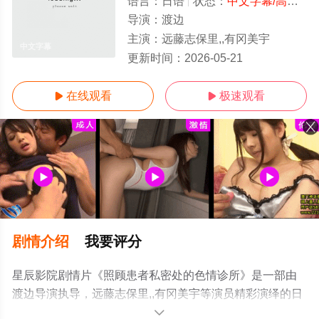
语言：
日语
状态：
中文字幕/高清
- 
导演：
渡边
主演：
远藤志保里,,有冈美宇
中文字幕
更新时间：
2026-05-21
在线观看
极速观看


剧情介绍
我要评分
星辰影院剧情片《照顾患者私密处的色情诊所》是一部由
渡边导演执导，远藤志保里,,有冈美宇等演员精彩演绎的日
本电影，手机免费观看高清无删减完整版电影大全就上星
