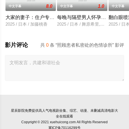
8.0
1.0
中文字幕
中文字幕
中文字幕
大家的妻子：住户专用洞口
每晚与隔壁男人怀孕性爱
翻白眼喷
2025 / 日本 / 加藤桃香
2025 / 日本 / 舞原希里,佐川金二
2025 / 
影片评论
共
0
条 “照顾患者私密处的色情诊所” 影评
星辰影院
免费提供高人气电视剧全集、综艺、动漫、未删减高清电影大
全在线观看
Copyright © 2021 xuehuicong.com All Rights Reserved
冀ICP备70116299号