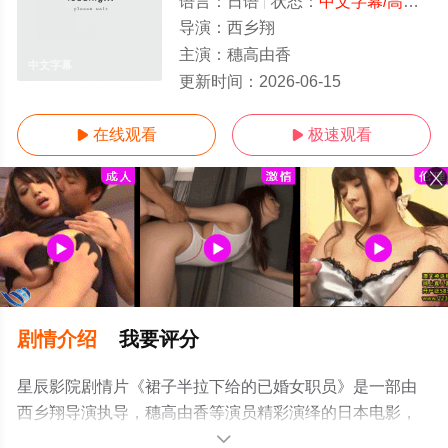
语言：
日语
状态：
中文字幕/高清
- 
导演：
西乡翔
主演：
穗高由香
中文字幕
更新时间：
2026-06-15
在线观看
极速观看


剧情介绍
我要评分
星辰影院剧情片《裙子半拉下给的已婚女职员》是一部由
西乡翔导演执导，穗高由香等演员精彩演绎的日本电影，
手机免费观看高清无删减完整版电影大全就上星辰电影
