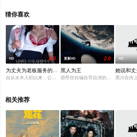
院，更多相关信息可移步至豆瓣电影、电视猫或剧情网等
平台了解。
猜你喜欢
6.0
2.0
HD
更新HD
HD
为丈夫为老板服务的妻子
黑人为王
她说和丈
自从水木入职以来，公司代表就一直密切关注着他。有一天，老
碧昂丝自编自导自演的短片。该短片重
黑川在街
相关推荐