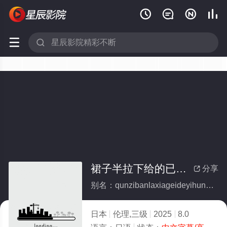






裙子半拉下给的已婚女职员
分享

别名：qunzibanlaxiageideyihunnvzhiyuan
日本
伦理,三级
2025
8.0