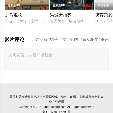
8.0
10.0
更新至HD
更新至HD
中文字幕
走马观花
港城大劫案
保育园老
新波，丁大宁，郭华，程一木他们毕业于同一所大学。他们和很
暂无简介，敬请期待
2025 / 
影片评论
共
0
条 “裙子半拉下给的已婚女职员” 影评
星辰影院
免费提供高人气电视剧全集、综艺、动漫、未删减高清电影大
全在线观看
Copyright © 2021 xuehuicong.com All Rights Reserved
冀ICP备70116299号