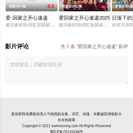
8.0
9.0
更新2867集
更新至2867集
更新至第6
爱·回家之开心速递
爱回家之开心速递2025
日落下的
處境劇的御用監製羅鎮岳已經準備開拍新一套處境劇，暫定叫《
處境劇的御用監製羅鎮岳已經準備開
政府宣布
影片评论
共
0
条 “爱回家之开心速递” 影评
星辰影院
免费提供高人气电视剧全集、综艺、动漫、未删减高清电影大
全在线观看
Copyright © 2021 xuehuicong.com All Rights Reserved
冀ICP备70116299号