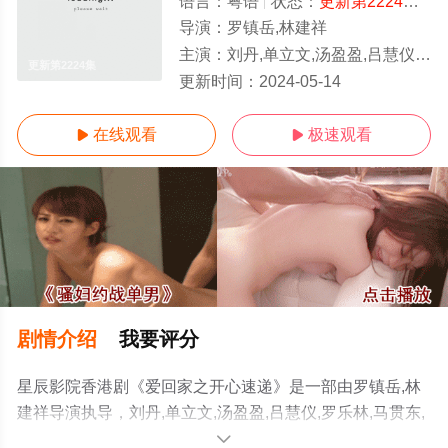
语言：
粤语
状态：
更新第2224集
- 
导演：
罗镇岳,林建祥
主演：
刘丹,单立文,汤盈盈,吕慧仪,罗乐林,马贯东,苏韵姿,周嘉洛,陈浚霆,
更新第2224集
更新时间：
2024-05-14
在线观看
极速观看


剧情介绍
我要评分
星辰影院香港剧《爱回家之开心速递》是一部由罗镇岳,林
建祥导演执导，刘丹,单立文,汤盈盈,吕慧仪,罗乐林,马贯东,
苏韵姿,周嘉洛,陈浚霆,吴伟豪等演员精彩演绎的中国香港电
