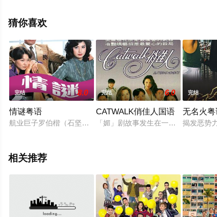
视剧，手机免费观看高清无删减完整版电视剧全集就上星
辰电影院，更多相关信息可移步至豆瓣电视剧、电视猫或
猜你喜欢
剧情网等平台了解。
8.0
6.0
完结
完结
完结
情谜粤语
CATWALK俏佳人国语
无名火粤
航业巨子罗伯楷（石坚）所创罗氏航业公司，为一家族式企业，所
「媚」剧故事发生在一间新掘起且甚
揭发恶势
相关推荐